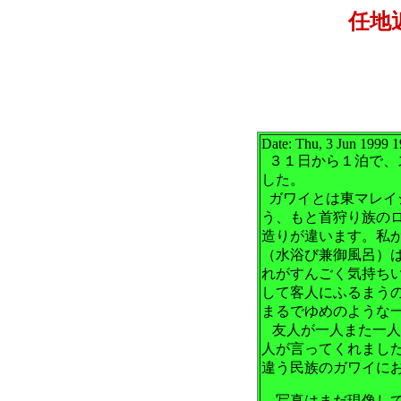
任地
Date: Thu, 3 Jun 1999 
３１日から１泊で、
した。
ガワイとは東マレイ
う、もと首狩り族の
造りが違います。私
（水浴び兼御風呂）
れがすんごく気持ち
して客人にふるまう
まるでゆめのような
友人が一人また一人
人が言ってくれまし
違う民族のガワイに
写真はまだ現像して