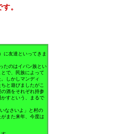
です。
）に友達といってきま
ったのはイバン族とい
ことで、民族によって
た。しかしマンディ
たちと遊びましたがこ
製の酒をそれぞれ持参
明かすという、まるで
いなさいよ」と村の
たがまた来年、今度は
ます。