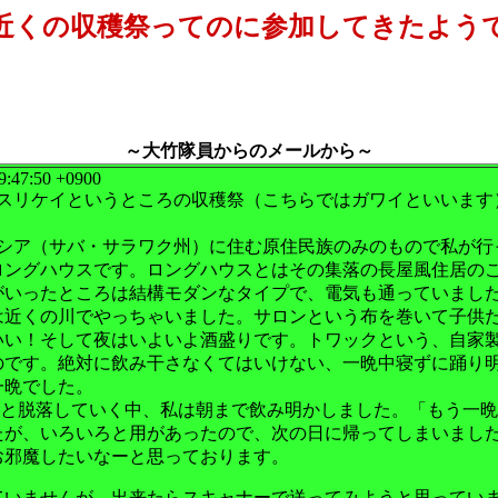
近くの収穫祭ってのに参加してきたよう
～大竹隊員からのメールから～
19:47:50 +0900
スリケイというところの収穫祭（こちらではガワイといいます
シア（サバ・サラワク州）に住む原住民族のみのもので私が行
ロングハウスです。ロングハウスとはその集落の長屋風住居の
がいったところは結構モダンなタイプで、電気も通っていまし
は近くの川でやっちゃいました。サロンという布を巻いて子供
いい！そして夜はいよいよ酒盛りです。トワックという、自家
のです。絶対に飲み干さなくてはいけない、一晩中寝ずに踊り
一晩でした。
と脱落していく中、私は朝まで飲み明かしました。「もう一晩
たが、いろいろと用があったので、次の日に帰ってしまいまし
お邪魔したいなーと思っております。
いませんが、出来たらスキャナーで送ってみようと思ってい